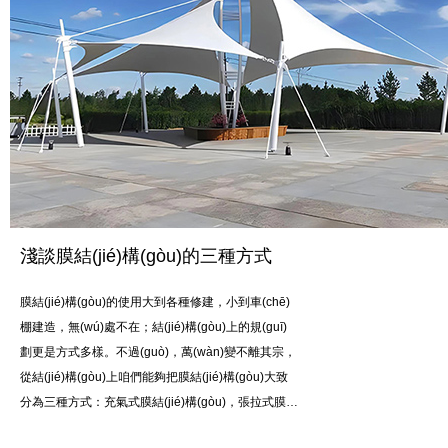
淺談膜結(jié)構(gòu)的三種方式
膜結(jié)構(gòu)的使用大到各種修建，小到車(chē)
棚建造，無(wú)處不在；結(jié)構(gòu)上的規(guī)
劃更是方式多樣。不過(guò)，萬(wàn)變不離其宗，
從結(jié)構(gòu)上咱們能夠把膜結(jié)構(gòu)大致
分為三種方式：充氣式膜結(jié)構(gòu)，張拉式膜…