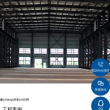
電話(huà)咨詢(
客服微信
廠(chǎng)房車(chē)間
工程案例
QQ