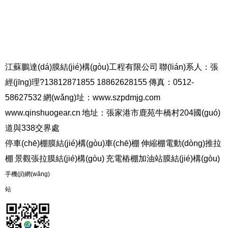
江蘇鵬達(dá)膜結(jié)構(gòu)工程有限公司
聯(lián)系人：張
經(jīng)理?13812871855 18862628155
傳真：0512-
58627532
網(wǎng)址：www.szpdmjg.com
www.qinshuogear.cn
地址：張家港市鹿苑牛橋村204國(guó)
道與338交界處
停車(chē)棚膜結(jié)構(gòu)車(chē)棚
伸縮棚電動(dòng)推拉
棚
景觀張拉膜結(jié)構(gòu)
充電樁棚加油站膜結(jié)構(gòu)
手機(jī)網(wǎng)
站