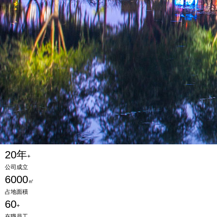
20
年
+
公司成立
6000
㎡
占地面積
60
+
在職員工