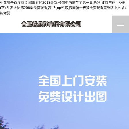
生死狙击百度影音,郎眼财经2013最新,传闻中的陈芊芊第一集,哈利 波特与死亡圣器
(下),斗罗大陆第206集免费观看,高h乱np甄宓,假面骑士极狐免费观看完整版中文,多功
能老婆