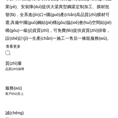
業(yè)、安裝隊(duì)提供大梁異型鋼梁定制加工、膜材批
發(fā)，全系進(jìn)口+國(guó)產(chǎn)高品質(zhì)膜材可
選;具備中國(guó)鋼結(jié)構(gòu)協(xié)會(huì)空間結(jié)
構(gòu)一級(jí)資質(zhì)，可免費(fèi)提供資質(zhì)掛靠，
設(shè)計(jì)一生產(chǎn)一施工一售后一條龍服務(wù)。
查看更多
質(zhì)量
品質(zhì)保障
服務(wù)
客戶(hù)至上
誠(chéng)