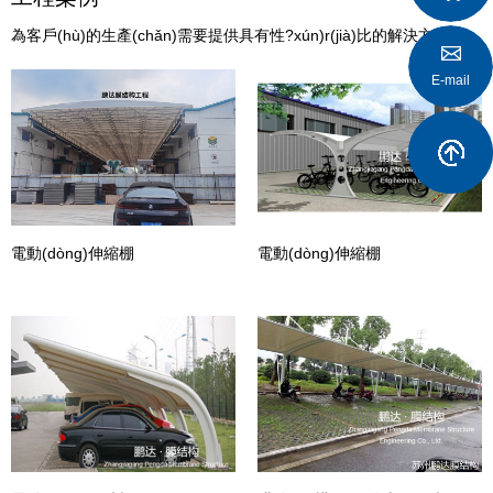
為客戶(hù)的生產(chǎn)需要提供具有性?xún)r(jià)比的解決方案
E-mail
自行車(chē)膜結(jié)構
電動(dòng)伸縮棚
電動(dò
(chē)棚