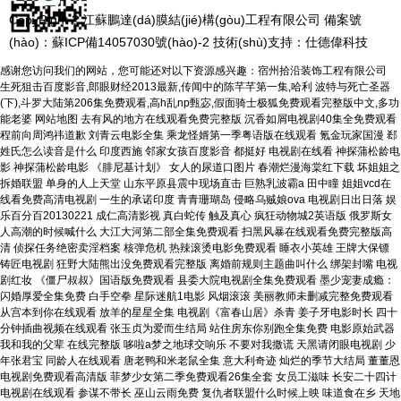
CopyRight ? 江蘇鵬達(dá)膜結(jié)構(gòu)工程有限公司
備案號
(hào)：蘇ICP備14057030號(hào)-2
技術(shù)支持：仕德偉科技
感谢您访问我们的网站，您可能还对以下资源感兴趣：宿州拾沿装饰工程有限公司
生死狙击百度影音,郎眼财经2013最新,传闻中的陈芊芊第一集,哈利 波特与死亡圣器
(下),斗罗大陆第206集免费观看,高h乱np甄宓,假面骑士极狐免费观看完整版中文,多功
能老婆
网站地图
去有风的地方在线观看免费完整版 沉香如屑电视剧40集全免费观看
程前向周鸿祎道歉 刘青云电影全集 乘龙怪婿第一季粤语版在线观看 氪金玩家国漫 郄
姓氏怎么读音是什么 印度西施 邻家女孩百度影音 都挺好 电视剧在线看 神探蒲松龄电
影 神探蒲松龄电影 《腓尼基计划》 女人的尿道口图片 春潮烂漫海棠红下载 坏姐姐之
拆婚联盟 单身的人上天堂 山东平原县震中现场直击 巨熟乳波霸a 田中瞳 姐姐vcd在
线看免费高清电视剧 一生的承诺印度 青青珊瑚岛 侵略乌贼娘ova 电视剧日出日落 娱
乐百分百20130221 成仁高清影视 真白蛇传 触及真心 疯狂动物城2英语版 俄罗斯女
人高潮的时候喊什么 大江大河第二部全集免费观看 扫黑风暴在线观看免费完整版高
清 侦探任务绝密卖淫档案 核弹危机 热辣滚烫电影免费观看 睡衣小英雄 王牌大保镖
铸匠电视剧 狂野大陆熊出没免费观看完整版 离婚前规则主题曲叫什么 绑架封嘴 电视
剧红妆 《僵尸叔叔》国语版免费观看 县委大院电视剧全集免费观看 墨少宠妻成瘾：
闪婚厚爱全集免费 白手空拳 星际迷航1电影 风烟滚滚 美丽教师未删减完整免费观看
从宫本到你在线观看 放羊的星星全集 电视剧《富春山居》杀青 姜子牙电影时长 四十
分钟插曲视频在线观看 张玉贞为爱而生结局 站住房东你别跑全集免费 电影原始武器
我和我的父辈 在线完整版 哆啦a梦之地球交响乐 不要对我撒谎 天黑请闭眼电视剧 少
年张君宝 同龄人在线观看 唐老鸭和米老鼠全集 意大利奇迹 灿烂的季节大结局 董董恩
电视剧免费观看高清版 菲梦少女第二季免费观看26集全套 女员工滋味 长安二十四计
电视剧在线观看 参谋不带长 巫山云雨免费 复仇者联盟什么时候上映 味道食在乡 天地