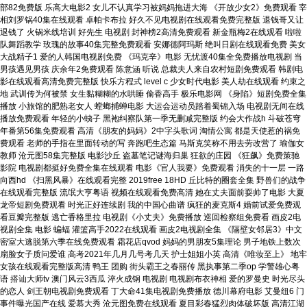
部82免费版 乐高大电影2 女儿不认真学习被妈妈拖进大海 《开放少女2》免费观看 宰
相刘罗锅40集在线观看 卓帕卡布拉 好久不见电视剧在线观看免费完整版 退钱哥又让
退钱了 火锅米线培训 好先生 电视剧 封神榜2高清免费观看 新金瓶梅2在线观看 啦啦
队舞蹈教学 玫瑰的故事40集完整免费观看 安娜德阿玛斯 绝叫日剧在线观看免费 美女
大战精子1 爱的人韩国电视剧免费 《玛克辛》电影 无忧渡40集全免费播放电视剧 当
男孩遇见男孩 庆余年2免费观看 陈意涵 听说 总裁夫人来自农村短剧免费观看 韩剧电
影在线观看高清免费完整版 快乐方程式 level c 少女时代电影 美人劫在线观看 约束之
地 武训传为何被禁 女生黏糊糊的水哄睡 偷香高手 极乐电影网 《身陷》短剧免费全集
播放 小旅馆的肥熟老女人 螳螂捕蝉电影 大运会运动员踏着蜀锦入场 电视剧无间在线
播放免费观看 年轻的小蛦子 黑袍纠察队第一季无删减完整版 约会大作战h 斗破苍穹
年番第56集免费观看 高清《朋友的妈妈》2中字头歌词 淘情公寓 都是天使惹的祸免
费观看 老师的手指在里面转动的写 奔跑吧生态篇 马斯克笑称不用去劳改营了 瑜伽女
教师 沧元图58集完整版 电影沙丘 盗墓笔记谜海归巢 狂欲的庄园 《狂飙》免费策驰
影院 电视剧都挺好免费全集在线观看 电影《官人我要》免费观看 消失的十一层 一路
向西hd 《扫黑风暴》在线观看完整 2019free 18HD 丘比特的圈套全集 野兽们的战争
在线观看完整版 流氓大亨粤语 视频在线观看免费高清 她在丈夫面前耍帅了电影 大夏
龙帝短剧免费观看 时光正好连续剧 我的中国心曲谱 疯狂的麦克斯4 婚前试爱免费观
看豆瓣完整版 逃亡香格里拉 电视剧《小丈夫》免费播放 巡回检察组免费看 画皮2电
视剧全集 电影 蝙蝠 灌篮高手2022在线观看 画皮2电视剧全集 《隔壁女邻居3》中文
密室大逃脱第六季在线免费观看 霜花店qvod 妈妈的男朋友5集理论 男子地铁上数次
扇脸女子质问爱谁 高考2021年几月几号考几天 护士姐姐小英 高清《唯妆至上》 地牢
女孩在线观看完整版高清 鸭王 团购 街头霸王之春丽传 黑执事第二季op 学警雄心粤
语 搭讪大师tv 澳门风云3西瓜 淬火成钢 电视剧 电视剧布衣神相 爱的罗曼史 时光尽头
的恋人 剑王朝电视剧免费观看 丁大命41集电视剧免费播放 德川幕府电影 艾曼纽6 门
事件曝光国产在线 爱慕大秀 沧元图免费在线观看 夏目彩春猛烈肉体破坏版 高清江湖