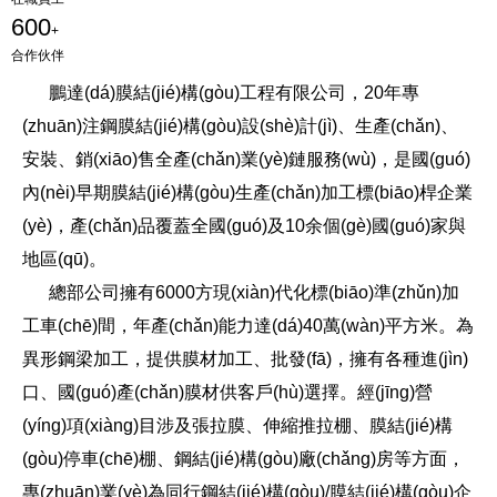
600
+
合作伙伴
鵬達(dá)膜結(jié)構(gòu)工程有限公司，20年專
(zhuān)注鋼膜結(jié)構(gòu)設(shè)計(jì)、生產(chǎn)、
安裝、銷(xiāo)售全產(chǎn)業(yè)鏈服務(wù)，是國(guó)
內(nèi)早期膜結(jié)構(gòu)生產(chǎn)加工標(biāo)桿企業
(yè)，產(chǎn)品覆蓋全國(guó)及10余個(gè)國(guó)家與
地區(qū)。
總部公司擁有6000方現(xiàn)代化標(biāo)準(zhǔn)加
工車(chē)間，年產(chǎn)能力達(dá)40萬(wàn)平方米。為
異形鋼梁加工，提供膜材加工、批發(fā)，擁有各種進(jìn)
口、國(guó)產(chǎn)膜材供客戶(hù)選擇。經(jīng)營
(yíng)項(xiàng)目涉及張拉膜、伸縮推拉棚、膜結(jié)構
(gòu)停車(chē)棚、鋼結(jié)構(gòu)廠(chǎng)房等方面，
專(zhuān)業(yè)為同行鋼結(jié)構(gòu)/膜結(jié)構(gòu)企