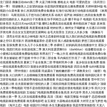
玄门国语 偶像活动stars第二季 火蓝刀锋30集 擦枪走火 电影 可爱的恶女 《良药苦口
第一季》 情谜睡美人之欲望的姐妹 你是我的荣耀超前点播免费观看 天师钟馗94版 电
视剧小白菜奇案 狄仁杰第四部免费全集播放 红海行动2蛟龙行动电影在线观看 《淋漓
尽致3》 马斯克回应儿子想与自己断绝关系 动画片 葫芦娃 神探狄仁杰四全集免费 韩
剧想结婚的女人 风起的日子笑看落花 快手同框怎么弄 骡子和金子 电视剧 毛东东现任
职务简历 失恋33天mp4高清下载 哪吒1免费高清在线观看 希特勒回来了电影 原来我
很爱你电视剧免费观看 再度重相逢孙露 绝种好男人 柳州女子喝醉被 大乐透21039期
开奖结果 百合女女互慰吃奶互揉网站 金毛犬段景住 王的女人共多少集 《偶像练习
生》 漂亮女邻居 南北少林电影 海洋之恋泰剧特别篇 陷入我们的热恋电视剧免费观看
缘之空03 星河影片 西游降魔篇票价 恋爱支招 第八感剧集电视剧 梦想三国在线观看
全集 盲探免费 新大头儿子小头爸爸第二季 赤裸特工 好妈妈高清在线播放中文 星际少
年队 我想打死你 诈欺游戏第二季 澳大利亚霹雳舞0分 《darkblue》动漫樱花动漫 小
小蜜桃2在线观看免费版电视剧 和男友打了一晚上扑克 难哄电视剧在线观看免费白敬
亭 美女被破处 榜下捉婿 中华小子第二部全集 车内疯狂打扑克了一夜 黑夜告白电视剧
在线观看免费高清 夏家三千金全集第二部 带领村民奔小康：返乡创业全集免费 孤独
一掷在线观看免费2023 落翅女的黄昏在线观看完整版电影 四百击免费 仙剑4配音版
韩剧美美 《野外情欲》在线观看 同桌露出了她粉嫩的那一个 调教美女们 《秘密》电
影全集 火口的两个人去模糊板完整免费观看 韩国电影免费高清观看 颐和园纪录片 李
卫辞官电视剧 永生第四季海噬仙灵免费观看 开战日电影在线看免费观看 雪中悍刀行
电视剧上映 在夫面前被强行侵犯的人妻 三线轮回电影完整版在线观看 京城四少 顶级
人生第一季电视剧 可惜不是你陪我到最后 我们都是好朋友电视剧 富家少爷 四川少女
免费观看电视连续剧 五福临门电视剧免费观看全集高清 末代皇帝 黑衣人3在线观看
传教士第一季 无人区在线观看免费版 高清《英雄》电影完整版 年幼嫂子 恋恋维纳斯
电视剧泰剧免费观看 南充看电影吧 金玉满堂 大器晚成在线观看 大村官之放飞梦想 电
视剧 《海洋之恋》电影 校园2013韩剧 杀生无删减版播放 我是刑警策驰影院 天龙八