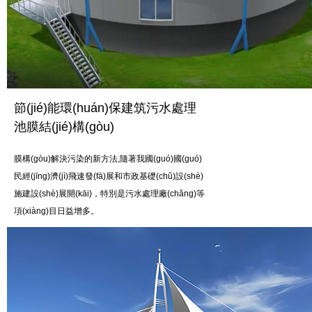
節(jié)能環(huán)保建筑污水處理
池膜結(jié)構(gòu)
膜構(gòu)解決污染的新方法,隨著我國(guó)國(guó)
民經(jīng)濟(jì)飛速發(fā)展和市政基礎(chǔ)設(shè)
施建設(shè)展開(kāi)，特別是污水處理廠(chǎng)等
項(xiàng)目日益增多。