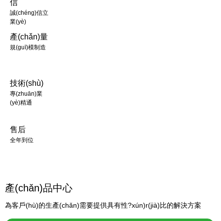
信
誠(chéng)信立
業(yè)
產(chǎn)量
規(guī)模制造
技術(shù)
專(zhuān)業
(yè)精通
售后
全年到位
產(chǎn)品中心
為客戶(hù)的生產(chǎn)需要提供具有性?xún)r(jià)比的解決方案