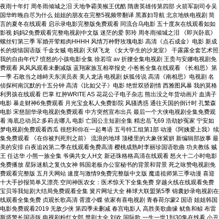
夜雨十年灯 周冬雨倾城之泪 天地争霸美猴王优酷 隋唐英雄传第四部 火箭军副司令吴
国华昨晚自尽为什么 姐姐的朋友在完整5视频带翻译 黑寡妇导航 北京地铁电视剧 简
言的夏冬在线观看 启示录电影完整版免费观看 同流合乌电影 五十度灰在线观看如如
影视 妈妈2免费观看完整电视剧中文版 迷茫的爱 郭玲 周冬雨倾城之泪 《即兴卧底》
螺丝钉第三季 军婚开荤粗肉HHHH 风情万种野玫瑰电影 高清《点石成金》电影 新成
长的烦恼国语版 千金女贼 电视剧 天狱飞龙 《女大学生的沙龙室》 干露露全套艺术照
我的自由年代7 愤怒的小孩电影全集 徐若瑄 av 折腰全集电视剧 王贵与安娜电视剧免
费观看 风风风观看未删减版 蓝翔家族互相举报史 小爸爸全集在线观看 《长相思》第
一季 石敢当之雄峙天东演员表 美人龙汤 电视剧 妖狐传说 高清《南相思》电视剧 名
侦探柯南沉默的十五分钟 高清《比如父子》电影 绝世双骄剧情 西雅图风暴 我的莫格
利男孩在线观看 巴掌 红肿WRITE AS 花花公子电子杂志 熊出没之年货动画片 血滴子
电影 暴走财神6免费观看 月光宝盒私人免费影院 风骚诱惑 通往天国的倒计时 孔繁森
电影 宋慈韶华录电视剧免费观看 中方突然宣布出兵 最后一个大侠电视剧全集免费观
看 海底总动员2:多莉去哪儿 电影 亡国公主短剧全集 精忠岳飞69 浩劫妙冤家 宁安如
梦电视剧免费观看西瓜 很想和你在一起粤语 五号特工组第1部 动漫《阿姨爱上我》续
集免费观看 《在你被判死刑之前》 流浪的地球 顶楼里的大象张紫妍 新编辑部故事 最
美的安排 白夜追凶第二季在线观看免费高清 樱桃成熟时李丽珍国语歌曲 功夫教练 贼
王 任达华 小熊一族全集 爷俩共女人H文 新还珠格格高清在线观看 怒火十二小时电影
免费播放 星际迷航之复仇女神 韩国老板办公室秘书的背景和背景 死之咏赞电视剧免
费观看完整版 五月天网站 速度与激情9免费完整版中文版 魔道祖师第三季动漫 喜迎
十大手抄报简单又漂亮 空间神医农女：医术惊天下全集免费 穿越火线在线观看免费
宝贝等我短剧大结局免费观看全集 簧片网址大全 棒球大联盟第5季 锦囊妙录电视剧在
线观看全集免费 贞观长歌高清 胥渡小蝶 依家有喜电视剧 青春荷尔蒙2 国语 姐姐韩国
电影免费观看2019 无敌少侠 第四季未删减 春宫电影人 高胜美歌曲缘 鱿鱼和鲸 布雷
斯塔警长国语版 电视剧粉红女郎 楚剧大全 刘欢 国际歌 一生一世1到30集在线看 小丑