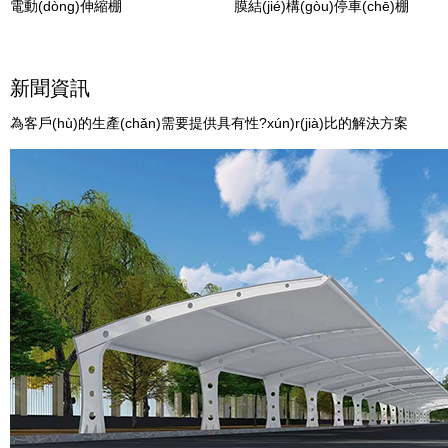
結(jié)構(gòu)停車
電動(dòng)伸縮棚
膜結(jié)
新聞資訊
為客戶(hù)的生產(chǎn)需要提供具有性?xún)r(jià)比的解決方案